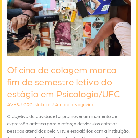
AVHSJ
nesta
sexta
(19)
Oficina de colagem marca
fim de semestre letivo do
estágio em Psicologia/UFC
AVHSJ
,
CRC
,
Notícias
/
Amanda Nogueira
O objetivo da atividade foi promover um momento de
expressão artística para o reforço de vínculos entre as
pessoas atendidas pela CRC e estagiários com a instituição.