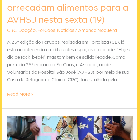
arrecadam alimentos para a
AVHSJ nesta sexta (19)
CRC
,
Doação
,
ForCaos
,
Notícias
/
Amanda Nogueira
A 25ª edição do ForCaos, realizada em Fortaleza (CE), já
está acontecendo em diferentes espaços da cidade. “Hoje é
dia de rock, bebê!”, mas também de solidariedade. Como
parte da 25ª edição do ForCaos, a Associação de
Voluntários do Hospital São José (AVHSJ), por meio de sua
Casa de Retaguarda Clínica (CRC), foi escolhida pelo
Shows
Read More »
do
ForCaos
arrecadam
alimentos
para
a