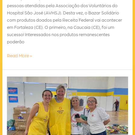
pessoas atendidas pela Associação dos Voluntários do
Hospital São José (AVHSJ). Desta vez, o Bazar Solidário
com produtos doados pela Receita Federal vai acontecer
em Fortaleza (CE). O primeiro, na Caucaia (CE), foi um
sucesso! Interessados nos produtos remanescentes
poderão
Associação
Read More »
realiza
Bazar
Solidário
com
produtos
da
Receita
Federal
no
Shopping
Benfica