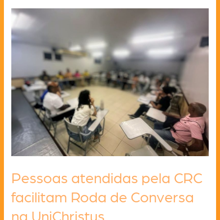
AVHSJ
participam
de
dia
de
lazer
no
SESC
Caucaia
Pessoas atendidas pela CRC
facilitam Roda de Conversa
na UniChristus