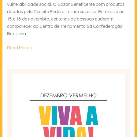
vulnerabilidade social. O Bazar Beneficente com produtos
doados pela Receita Federal foi um sucesso. Entre os dias
15 e 18 de novembro, centenas de pessoas puderam
comparecer ao Centro de Treinamento da Confederação
Brasileira
A
Read More »
AVHSJ
agradece
a
todas
e
todos
que
compareceram
ao
bazar
beneficente