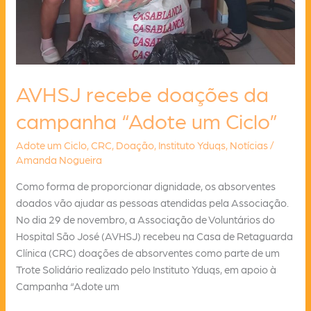
AVHSJ recebe doações da
campanha “Adote um Ciclo”
Adote um Ciclo
,
CRC
,
Doação
,
Instituto Yduqs
,
Notícias
/
Amanda Nogueira
Como forma de proporcionar dignidade, os absorventes
doados vão ajudar as pessoas atendidas pela Associação.
No dia 29 de novembro, a Associação de Voluntários do
Hospital São José (AVHSJ) recebeu na Casa de Retaguarda
Clínica (CRC) doações de absorventes como parte de um
Trote Solidário realizado pelo Instituto Yduqs, em apoio à
Campanha “Adote um