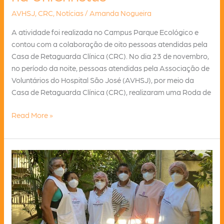
AVHSJ
,
CRC
,
Notícias
/
Amanda Nogueira
A atividade foi realizada no Campus Parque Ecológico e
contou com a colaboração de oito pessoas atendidas pela
Casa de Retaguarda Clínica (CRC). No dia 23 de novembro,
no período da noite, pessoas atendidas pela Associação de
Voluntários do Hospital São José (AVHSJ), por meio da
Casa de Retaguarda Clínica (CRC), realizaram uma Roda de
Pessoas
Read More »
atendidas
pela
CRC
facilitam
Roda
de
Conversa
na
UniChristus