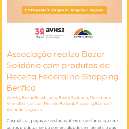
Associação realiza Bazar
Solidário com produtos da
Receita Federal no Shopping
Benfica
AVHSJ
,
Bazar Beneficente
,
Bazar Solidário
,
Dezembro
Vermelho
,
Notícias
,
Receita Federal
,
Shopping Benfica
/
Amanda Nogueira
Cosméticos, peças de vestuário, itens de perfumaria, entre
outros produtos, serão comercializados em benefício das