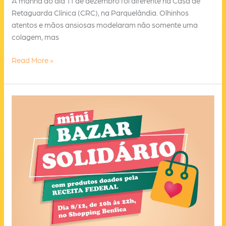
A manhã do dia 11 de dezembro foi diferente na Casa de
Retaguarda Clínica (CRC), na Parquelândia. Olhinhos
atentos e mãos ansiosas modelaram não somente uma
colagem, mas
Oficina
Read More »
de
colagem
marca
fim
de
semestre
letivo
do
estágio
em
Psicologia/UFC