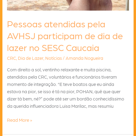
Pessoas atendidas pela
AVHSJ participam de dia de
lazer no SESC Caucaia
CRC
,
Dia de Lazer
,
Notícias
/
Amanda Nogueira
Com direito a sol, ventinho relaxante e muita piscina,
atendidos pela CRC, voluntários e funcionários tiveram
momento de integração. “E teve boatos que eu ainda
estava na pior, se isso é tá na pior, POHAN, quê que quer
dizer tá bem, né?” pode até ser um bordão conhecidíssimo
da querida influenciadora Luisa Marilac, mas resumiu
Pessoas
Read More »
atendidas
pela