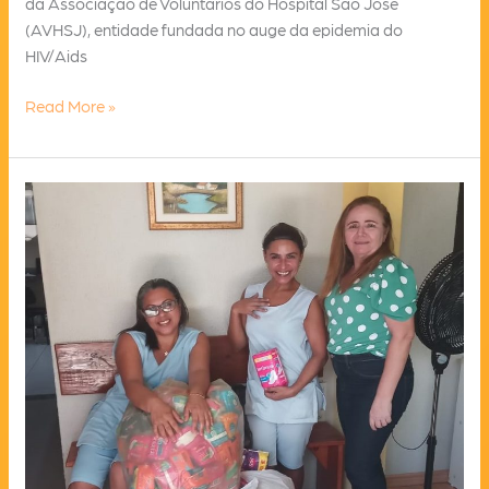
da Associação de Voluntários do Hospital São José
(AVHSJ), entidade fundada no auge da epidemia do
HIV/Aids
Associação
Read More »
recebe
doações
para
o
“Dezembro
Vermelho”