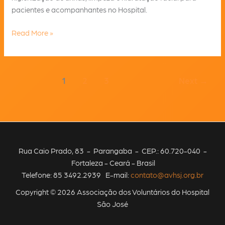
pacientes e acompanhantes no Hospital.
Novembro
Read More »
teve
Dia
da
1
2
3
Next
→
Beleza
no
Hospital
São
José
Rua Caio Prado, 83 - Parangaba - CEP.: 60.720-040 -
Fortaleza - Ceará - Brasil
Telefone: 85 3492.2939 E-mail:
contato@avhsj.org.br
Copyright © 2026 Associação dos Voluntários do Hospital
São José