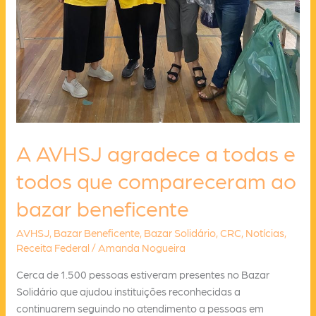
A AVHSJ agradece a todas e
todos que compareceram ao
bazar beneficente
AVHSJ
,
Bazar Beneficente
,
Bazar Solidário
,
CRC
,
Notícias
,
Receita Federal
/
Amanda Nogueira
Cerca de 1.500 pessoas estiveram presentes no Bazar
Solidário que ajudou instituições reconhecidas a
continuarem seguindo no atendimento a pessoas em