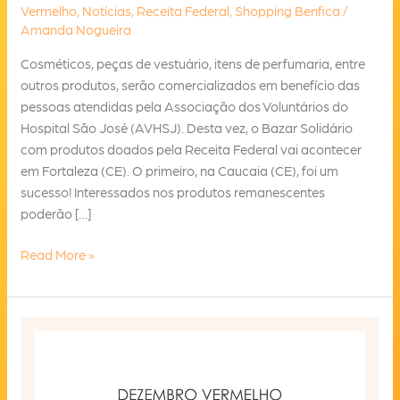
Vermelho
,
Notícias
,
Receita Federal
,
Shopping Benfica
/
Amanda Nogueira
Cosméticos, peças de vestuário, itens de perfumaria, entre
outros produtos, serão comercializados em benefício das
pessoas atendidas pela Associação dos Voluntários do
Hospital São José (AVHSJ). Desta vez, o Bazar Solidário
com produtos doados pela Receita Federal vai acontecer
em Fortaleza (CE). O primeiro, na Caucaia (CE), foi um
sucesso! Interessados nos produtos remanescentes
poderão […]
Associação
Read More »
realiza
Bazar
Solidário
com
produtos
da