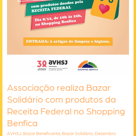
Associação realiza Bazar
Solidário com produtos da
Receita Federal no Shopping
Benfica
AVHSJ
,
Bazar Beneficente
,
Bazar Solidário
,
Dezembro