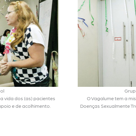
ol
Grup
a vida dos (as) pacientes
O Vagalume tem a miss
poio e de acolhimento.
Doenças Sexualmente Tran