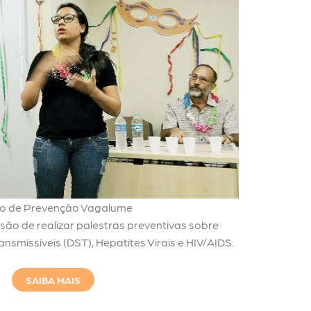
o de Prevenção Vagalume
ão de realizar palestras preventivas sobre
smissíveis (DST), Hepatites Virais e HIV/AIDS.
SAIBA MAIS