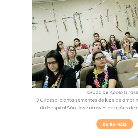
Grupo de Apoio Girass
O Girassol planta sementes de luz e de amor n
do Hospital São José através de ações de a
SAIBA MAIS