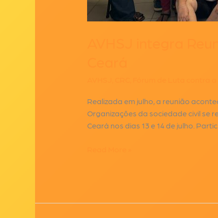
AVHSJ integra Reun
Ceará
AVHSJ
,
CRC
,
Fórum de Luta contra a
Realizada em julho, a reunião acont
Organizações da sociedade civil se 
Ceará nos dias 13 e 14 de julho. Part
AVHSJ
Read More »
integra
Reunião
Colegiada
do
Fórum