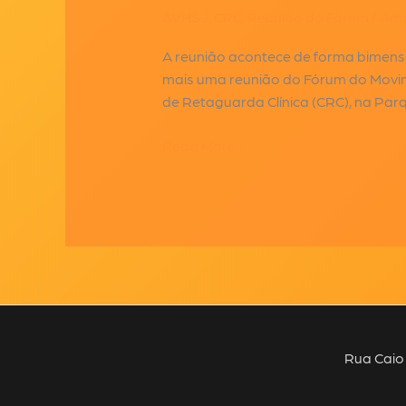
AVHSJ
,
CRC
,
Reunião do Fórum
/
Ama
A reunião acontece de forma bimensal
mais uma reunião do Fórum do Movime
de Retaguarda Clínica (CRC), na Par
CRC
Read More »
recebe
reunião
do
Fórum
do
Movimento
Social
de
Luta
Rua Caio 
contra
Aids