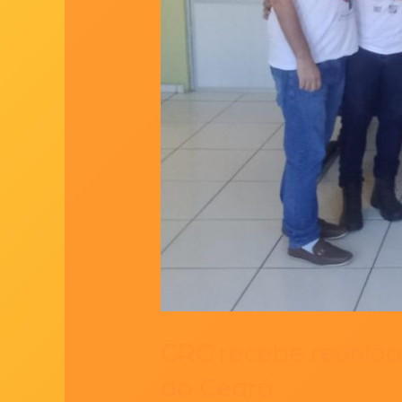
CRC recebe reunião
do Ceará