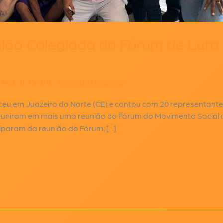
ião Colegiada do Fórum de Luta 
 Aids do Ceará
/
Amanda Nogueira
eceu em Juazeiro do Norte (CE) e contou com 20 representante
reuniram em mais uma reunião do Fórum do Movimento Social 
iciparam da reunião do Fórum, […]