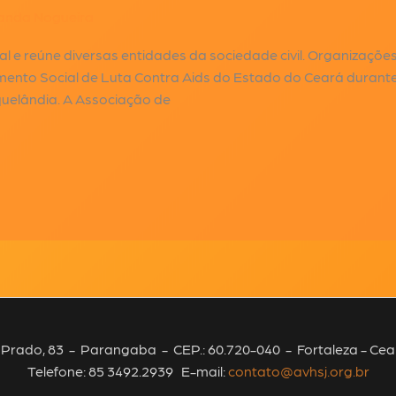
nda Nogueira
 e reúne diversas entidades da sociedade civil. Organizações
nto Social de Luta Contra Aids do Estado do Ceará durante t
quelândia. A Associação de
Prado, 83 - Parangaba - CEP.: 60.720-040 - Fortaleza - Cear
Telefone: 85 3492.2939 E-mail:
contato@avhsj.org.br