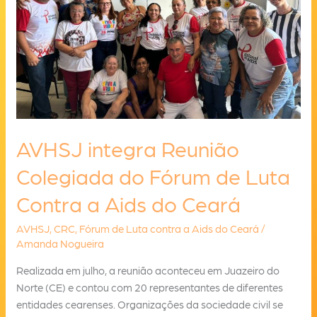
AVHSJ integra Reunião
Colegiada do Fórum de Luta
Contra a Aids do Ceará
AVHSJ
,
CRC
,
Fórum de Luta contra a Aids do Ceará
/
Amanda Nogueira
Realizada em julho, a reunião aconteceu em Juazeiro do
Norte (CE) e contou com 20 representantes de diferentes
entidades cearenses. Organizações da sociedade civil se