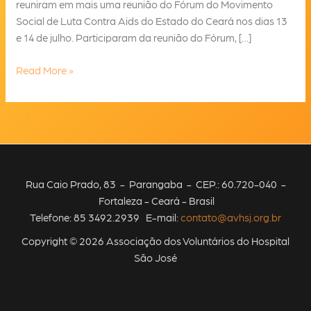
reuniram em mais uma reunião do Fórum do Movimento
Social de Luta Contra Aids do Estado do Ceará nos dias 13
e 14 de julho. Participaram da reunião do Fórum, […]
AVHSJ
Read More »
integra
Reunião
Colegiada
do
Fórum
de
Rua Caio Prado, 83 - Parangaba - CEP.: 60.720-040 -
Luta
Fortaleza - Ceará - Brasil
Contra
Telefone: 85 3492.2939 E-mail:
contato@avhsj.org.br
a
Aids
Copyright © 2026 Associação dos Voluntários do Hospital
do
São José
Ceará