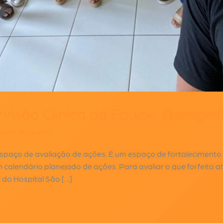
são Clínica da Equipe Transprof
nda Nogueira
espaço de avaliação de ações. É um espaço de fortalecimento 
calendário planejado de ações. Para avaliar o que foi feito
 do Hospital São […]