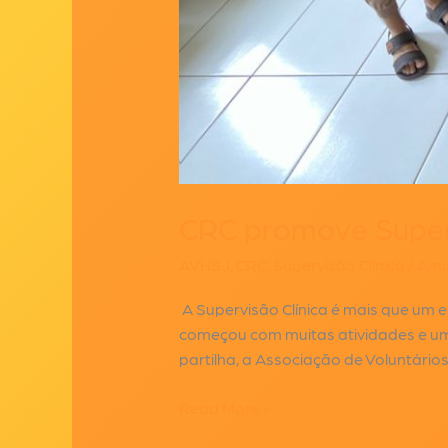
CRC promove Supervi
AVHSJ
,
CRC
,
Supervisão Clínica
/
Ama
A Supervisão Clínica é mais que um 
começou com muitas atividades e um 
partilha, a Associação de Voluntários
CRC
Read More »
promove