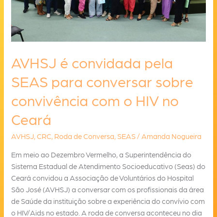
AVHSJ é convidada pela
SEAS para conversar sobre
convivência com o HIV no
Ceará
AVHSJ
,
CRC
,
Roda de Conversa
,
SEAS
/
Amanda Nogueira
Em meio ao Dezembro Vermelho, a Superintendência do
Sistema Estadual de Atendimento Socioeducativo (Seas) do
Ceará convidou a Associação de Voluntários do Hospital
São José (AVHSJ) a conversar com os profissionais da área
de Saúde da instituição sobre a experiência do convívio com
o HIV/Aids no estado. A roda de conversa aconteceu no dia