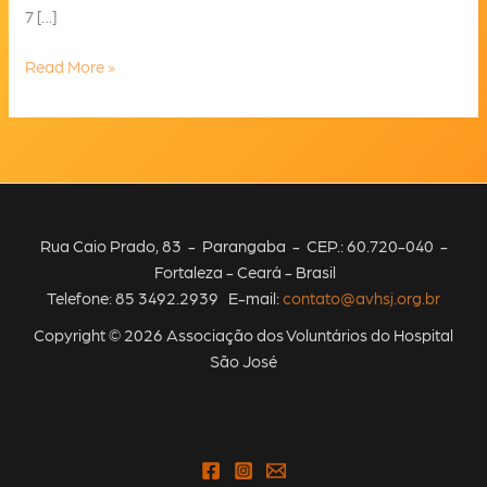
7 […]
AVHSJ
Read More »
é
convidada
pela
SEAS
para
conversar
Rua Caio Prado, 83 - Parangaba - CEP.: 60.720-040 -
sobre
Fortaleza - Ceará - Brasil
convivência
Telefone: 85 3492.2939 E-mail:
contato@avhsj.org.br
com
o
Copyright © 2026 Associação dos Voluntários do Hospital
HIV
São José
no
Ceará